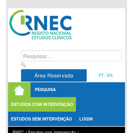
Saltar para conteúdo
Área Reservada
PT
EN
PESQUISA
ESTUDOS COM INTERVENÇÃO
ESTUDOS SEM INTERVENÇÃO
LOGIN
RNEC
/
Estudos com Intervenção
/