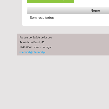
Nome
Sem resultados
Parque de Saúde de Lisboa
Avenida do Brasil, 53
1749-004 Lisboa - Portugal
infarmed@infarmed.pt