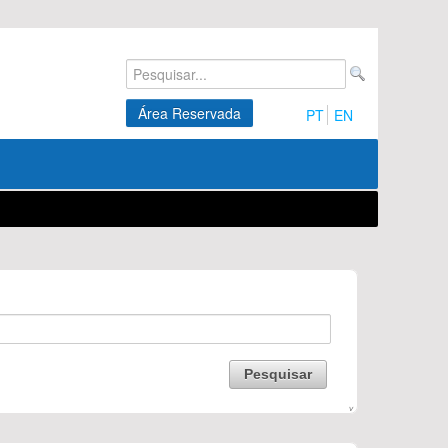
Área Reservada
PT
EN
Pesquisar
V