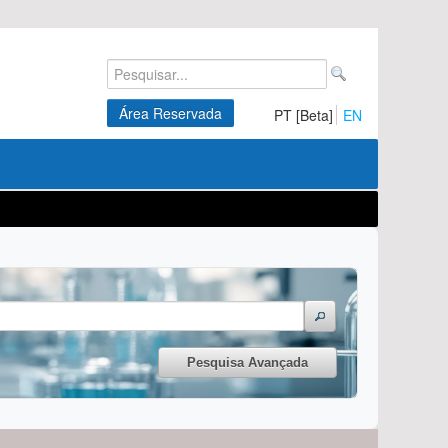
Área Reservada
PT [Beta]
EN
Pesquisa Avançada