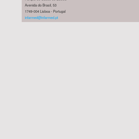
Avenida do Brasil, 53
1749-004 Lisboa - Portugal
infarmed@infarmed.pt