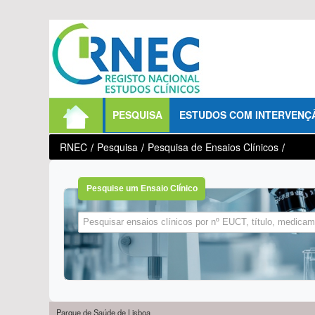
Saltar para conteúdo
PESQUISA
ESTUDOS COM INTERVENÇ
RNEC
/
Pesquisa
/
Pesquisa de Ensaios Clínicos
/
Pesquise um Ensaio Clínico
Parque de Saúde de Lisboa