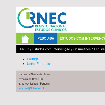
Saltar para conteúdo
PESQUISA
ESTUDOS COM INTERVENÇ
RNEC
/
Estudos com Intervenção
/
Cosméticos
/
Legisl
Portugal
União Europeia
Parque de Saúde de Lisboa
Avenida do Brasil, 53
1749-004 Lisboa - Portugal
infarmed@infarmed.pt