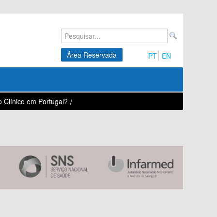
Área Reservada
PT
EN
 Clínico em Portugal?
/