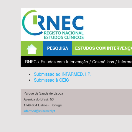
Saltar para conteúdo
PESQUISA
ESTUDOS COM INTERVENÇ
RNEC
/
Estudos com Intervenção
/
Cosméticos
/
Inform
Submissão ao INFARMED, I.P.
Submissão à CEIC
Parque de Saúde de Lisboa
Avenida do Brasil, 53
1749-004 Lisboa - Portugal
infarmed@infarmed.pt