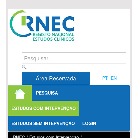
Saltar para conteúdo
Área Reservada
PT
EN
PESQUISA
ESTUDOS COM INTERVENÇÃO
ESTUDOS SEM INTERVENÇÃO
LOGIN
RNEC
/
Estudos com Intervenção
/