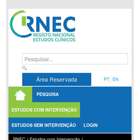
Saltar para conteúdo
Área Reservada
PT
EN
PESQUISA
ESTUDOS COM INTERVENÇÃO
ESTUDOS SEM INTERVENÇÃO
LOGIN
RNEC
/
Estudos com Intervenção
/